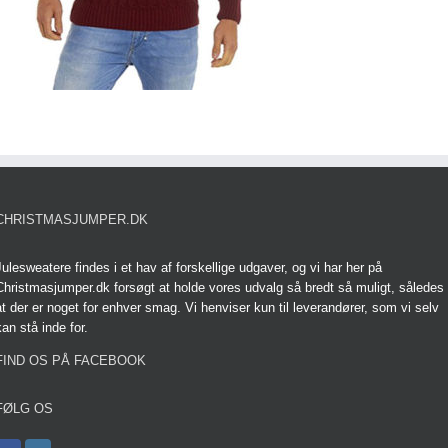
CHRISTMASJUMPER.DK
Julesweatere findes i et hav af forskellige udgaver, og vi har her på
Christmasjumper.dk forsøgt at holde vores udvalg så bredt så muligt, således
at der er noget for enhver smag. Vi henviser kun til leverandører, som vi selv
kan stå inde for.
FIND OS PÅ FACEBOOK
FØLG OS