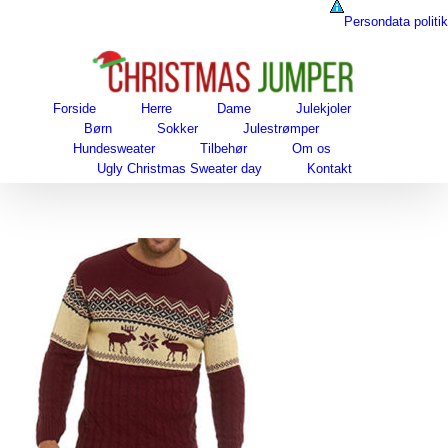
Skip
Persondata politik
to
content
Forside
Herre
Dame
Julekjoler
Børn
Sokker
Julestrømper
Hundesweater
Tilbehør
Om os
Ugly Christmas Sweater day
Kontakt