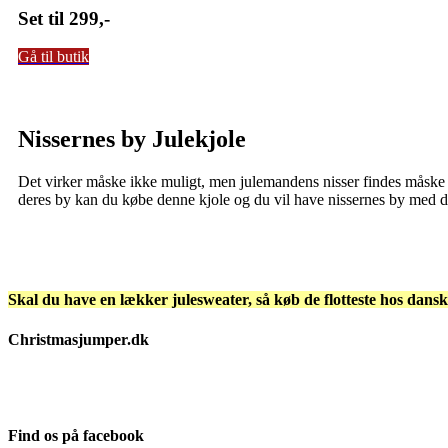
Set til 299,-
Gå til butik
Nissernes by Julekjole
Det virker måske ikke muligt, men julemandens nisser findes måske i
deres by kan du købe denne kjole og du vil have nissernes by med di
Skal du have en lækker julesweater, så køb de flotteste hos dans
Christmasjumper.dk
Julesweatere findes i et hav af forskellige udgaver, og vi har her på C
som vi selv kan stå inde for.
Find os på facebook