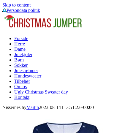
Skip to content
Persondata politik
Forside
Herre
Dame
Julekjoler
Børn
Sokker
Julestrømper
Hundesweater
Tilbehør
Om os
Ugly Christmas Sweater day
Kontakt
Nissernes by
Martin
2023-08-14T13:51:23+00:00