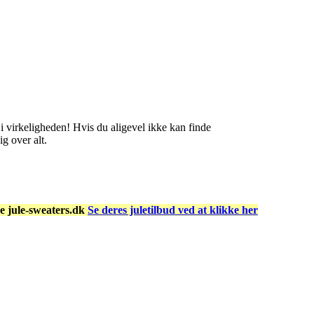
 virkeligheden! Hvis du aligevel ikke kan finde
g over alt.
ke jule-sweaters.dk
Se deres juletilbud ved at klikke her
hristmasjumper.dk forsøgt at holde vores udvalg så bredt så muligt, såled