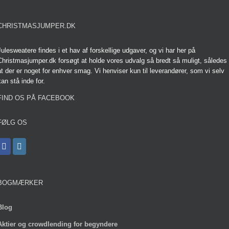
CHRISTMASJUMPER.DK
Julesweatere findes i et hav af forskellige udgaver, og vi har her på
Christmasjumper.dk forsøgt at holde vores udvalg så bredt så muligt, således
at der er noget for enhver smag. Vi henviser kun til leverandører, som vi selv
kan stå inde for.
FIND OS PÅ FACEBOOK
FØLG OS
BOGMÆRKER
Blog
Aktier og crowdlending for begyndere