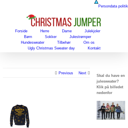
Skip
Persondata politik
to
content
Forside
Herre
Dame
Julekjoler
Børn
Sokker
Julestrømper
Hundesweater
Tilbehør
Om os
Ugly Christmas Sweater day
Kontakt
Previous
Next
Skal du have en
julesweater?
Klik på billedet
nedenfor