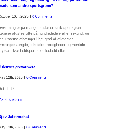
måde som andre sportsgrene?
October 16th, 2025
|
0 Comments
Svømning er på mange måder en unik sportsgren.
Løbene afgøres ofte på hundrededele af et sekund, og
resultaterne afhænger i høj grad af atleternes
træningsmængde, tekniske færdigheder og mentale
styrke. Hvor holdsport som fodbold eller
Juletræs ørevarmere
May 12th, 2025
|
0 Comments
et til 89,-
Gå til butik >>
Sjov Juletræshat
May 12th, 2025
|
0 Comments