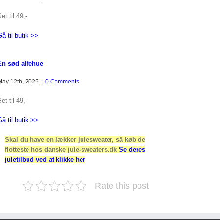
et til 49,-
Gå til butik >>
En sød alfehue
May 12th, 2025
|
0 Comments
et til 49,-
Gå til butik >>
Skal du have en lækker julesweater, så køb de
flotteste hos danske jule-sweaters.dk
Se deres
juletilbud ved at klikke her
Rate this post