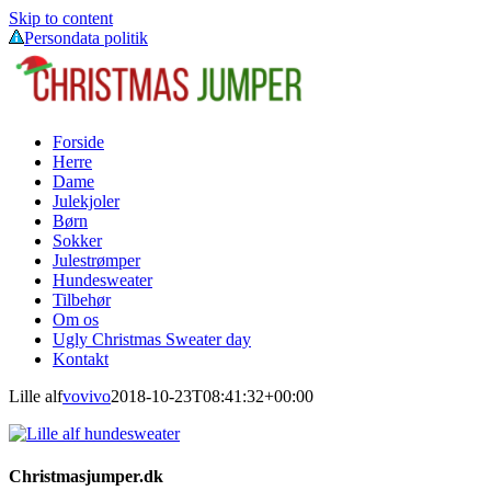
Skip to content
Persondata politik
Forside
Herre
Dame
Julekjoler
Børn
Sokker
Julestrømper
Hundesweater
Tilbehør
Om os
Ugly Christmas Sweater day
Kontakt
Lille alf
vovivo
2018-10-23T08:41:32+00:00
Christmasjumper.dk