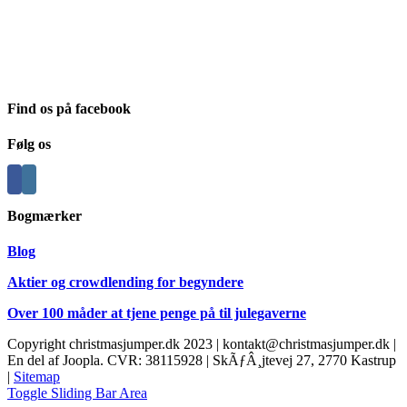
Julesweatere findes i et hav af forskellige udgaver, og vi har her på
Christmasjumper.dk forsøgt at holde vores udvalg så bredt så muligt,
således at der er noget for enhver smag. Vi henviser kun til
leverandører, som vi selv kan stå inde for.
Find os på facebook
Følg os
Bogmærker
Blog
Aktier og crowdlending for begyndere
Over 100 måder at tjene penge på til julegaverne
Copyright christmasjumper.dk 2023 | kontakt@christmasjumper.dk |
En del af Joopla. CVR: 38115928 | SkÃƒÂ¸jtevej 27, 2770 Kastrup
|
Sitemap
Toggle Sliding Bar Area