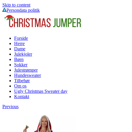
Skip to content
Persondata politik
Forside
Herre
Dame
Julekjoler
Børn
Sokker
Julestrømper
Hundesweater
Tilbehør
Om os
Ugly Christmas Sweater day
Kontakt
Previous