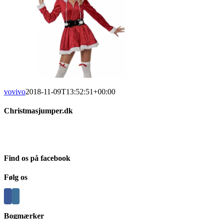
vovivo
2018-11-09T13:52:51+00:00
Christmasjumper.dk
Julesweatere findes i et hav af forskellige udgaver, og vi har her på C
som vi selv kan stå inde for.
Find os på facebook
Følg os
Bogmærker