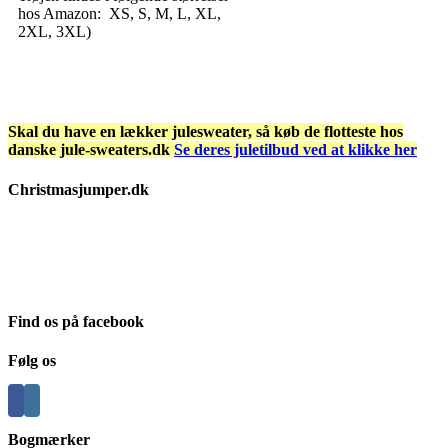
hos Amazon: XS, S, M, L, XL,
2XL, 3XL)
Skal du have en lækker julesweater, så køb de flotteste hos
danske jule-sweaters.dk
Se deres juletilbud ved at klikke her
Christmasjumper.dk
Julesweatere findes i et hav af forskellige udgaver, og vi har her på
Christmasjumper.dk forsøgt at holde vores udvalg så bredt så muligt,
således at der er noget for enhver smag. Vi henviser kun til
leverandører, som vi selv kan stå inde for.
Find os på facebook
Følg os
Bogmærker