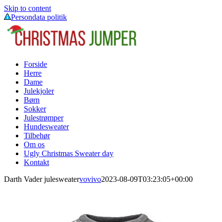
Skip to content
Persondata politik
Forside
Herre
Dame
Julekjoler
Børn
Sokker
Julestrømper
Hundesweater
Tilbehør
Om os
Ugly Christmas Sweater day
Kontakt
Darth Vader julesweater
vovivo
2023-08-09T03:23:05+00:00