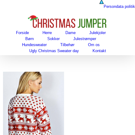
Skip
Persondata politik
to
content
Forside
Herre
Dame
Julekjoler
Børn
Sokker
Julestrømper
Hundesweater
Tilbehør
Om os
Ugly Christmas Sweater day
Kontakt