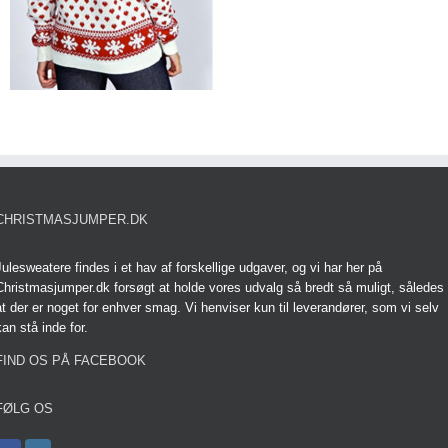
CHRISTMASJUMPER.DK
Julesweatere findes i et hav af forskellige udgaver, og vi har her på
Christmasjumper.dk forsøgt at holde vores udvalg så bredt så muligt, således
at der er noget for enhver smag. Vi henviser kun til leverandører, som vi selv
kan stå inde for.
FIND OS PÅ FACEBOOK
FØLG OS