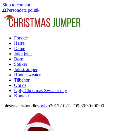
Skip to content
Persondata politik
Forside
Herre
Dame
Julekjoler
Børn
Sokker
Julestrømper
Hundesweater
Tilbehør
Om os
Ugly Christmas Sweater day
Kontakt
julesweater-hoodie
vovivo
2017-10-12T09:30:30+00:00