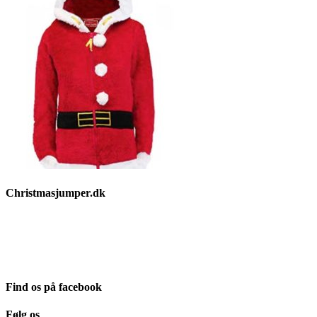
Christmasjumper.dk
Julesweatere findes i et hav af forskellige udgaver, og vi har her på
Christmasjumper.dk forsøgt at holde vores udvalg så bredt så muligt,
således at der er noget for enhver smag. Vi henviser kun til
leverandører, som vi selv kan stå inde for.
Find os på facebook
Følg os