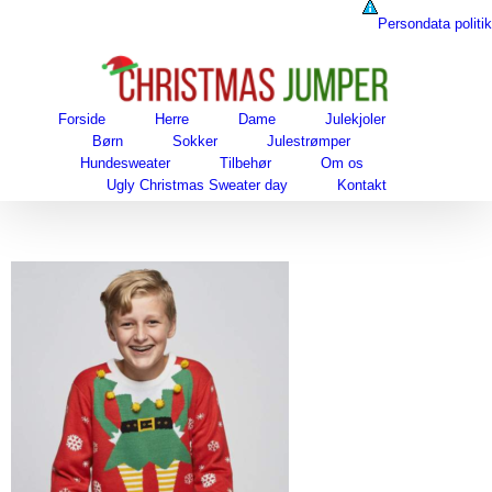
Skip
Persondata politik
to
content
Forside
Herre
Dame
Julekjoler
Børn
Sokker
Julestrømper
Hundesweater
Tilbehør
Om os
Ugly Christmas Sweater day
Kontakt