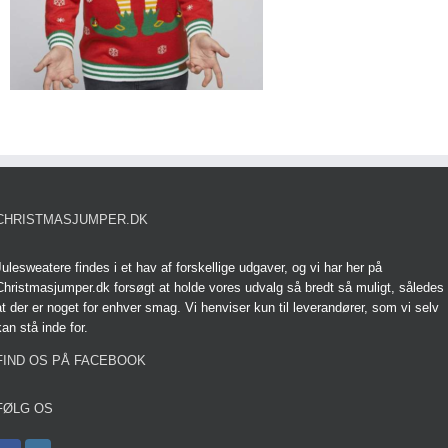
CHRISTMASJUMPER.DK
Julesweatere findes i et hav af forskellige udgaver, og vi har her på
Christmasjumper.dk forsøgt at holde vores udvalg så bredt så muligt, således
at der er noget for enhver smag. Vi henviser kun til leverandører, som vi selv
kan stå inde for.
FIND OS PÅ FACEBOOK
FØLG OS